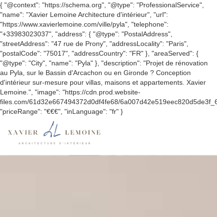
{ "@context": "https://schema.org", "@type": "ProfessionalService",
"name": "Xavier Lemoine Architecture d'intérieur", "url":
"https://www.xavierlemoine.com/ville/pyla", "telephone":
"+33983023037", "address": { "@type": "PostalAddress",
"streetAddress": "47 rue de Prony", "addressLocality": "Paris",
"postalCode": "75017", "addressCountry": "FR" }, "areaServed": {
"@type": "City", "name": "Pyla" }, "description": "Projet de rénovation
au Pyla, sur le Bassin d'Arcachon ou en Gironde ? Conception
d'intérieur sur-mesure pour villas, maisons et appartements. Xavier
Lemoine.", "image": "https://cdn.prod.website-
files.com/61d32e667494372d0df4fe68/6a007d42e519eec820d5de3f
"priceRange": "€€€", "inLanguage": "fr" }